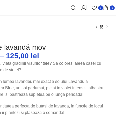
0
0
e lavandă mov
–
125,00
lei
ai viata gradinii visurilor tale? Sa colorezi aleea casei cu
e de violet?
 in lumea lavandei, mai exact a soiului Lavandula
ra Blue, un soi parfumat, pictat in violet intens si albastru
re isi pastreaza supletea pe o lunga perioada!
itatea perfecta de butasi de lavanda, in functie de locul
a ii plantezi si plaseaza o comanda!