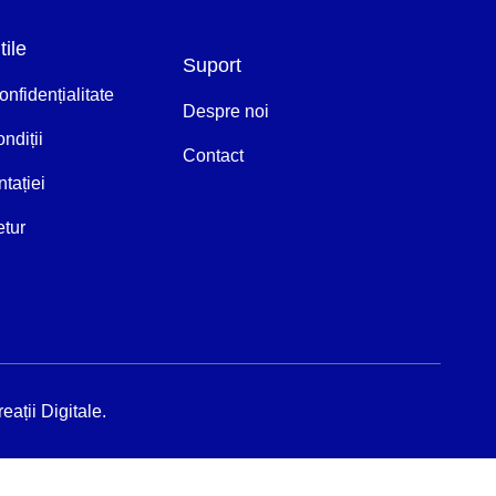
tile
Suport
onfidențialitate
Despre noi
ndiții
Contact
ntației
etur
eații Digitale
.