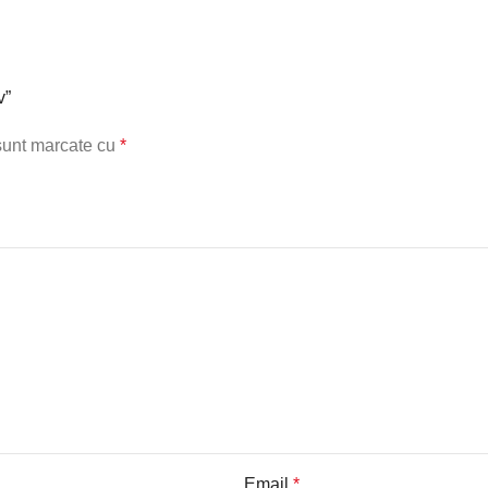
v”
 sunt marcate cu
*
Email
*