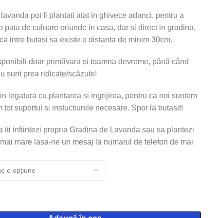
 lavanda pot fi plantati atat in ghivece adanci, pentru a
pata de culoare oriunde in casa, dar si direct in gradina,
 ca intre butasi sa existe o distanta de minim 30cm.
isponibili doar primăvara și toamna devreme, până când
u sunt prea ridicate/scăzute!
i in legatura cu plantarea si ingrijirea, pentru ca noi suntem
im tot suportul si instuctiunile necesare. Spor la butasit!
 iti infiintezi propria Gradina de Lavanda sau sa plantezi
 mai mare lasa-ne un mesaj la numarul de telefon de mai