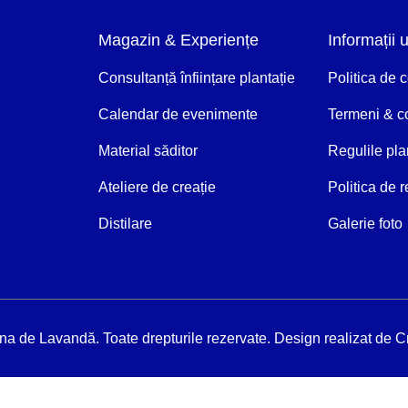
Magazin & Experiențe
Informații u
Consultanță înființare plantație
Politica de c
Calendar de evenimente
Termeni & co
Material săditor
Regulile pla
Ateliere de creație
Politica de r
Distilare
Galerie foto
a de Lavandă. Toate drepturile rezervate. Design realizat de
Cr