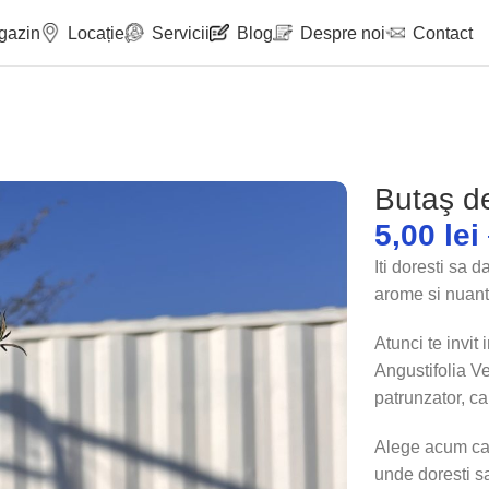
gazin
Locație
Servicii
Blog
Despre noi
Contact
Butaş d
5,00
lei
Iti doresti sa d
arome si nuant
Atunci te invit
Angustifolia Ve
patrunzator, ca
Alege acum cant
unde doresti s