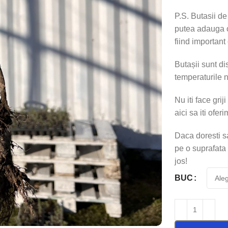
P.S. Butasii de
putea adauga o 
fiind important
Butașii sunt d
temperaturile n
Nu iti face grij
aici sa iti ofer
Daca doresti sa
pe o suprafata
jos!
BUC